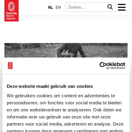
NL
EN
Deze website maakt gebruik van cookies
Stemt vrij: de Boerenpartij
We gebruiken cookies om content en advertenties te
Wie denkt dat boerenprotest alleen iets van de laatste tijd is,
heeft het mis. In de jaren zestig behaalde de opstandige
personaliseren, om functies voor social media te bieden
Boerenpartij grote successen bij de
en om ons websiteverkeer te analyseren. Ook delen we
gemeenteraadsverkiezingen. In steden als Amsterdam en
informatie over uw gebruik van onze site met onze
Haarlem konden de boeren rekenen op veel sympathie – én
stemmen.
partners voor social media, adverteren en analyse. Deze
partners kunnen deze gegevens combineren met andere