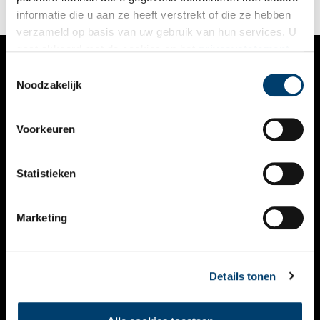
informatie die u aan ze heeft verstrekt of die ze hebben
verzameld op basis van uw gebruik van hun services. U
gaat akkoord met de cookies en het
privacystatement
als u onze website blijft gebruiken.
Toestemmingsselectie
VERHALEN
Noodzakelijk
NIEUWS
Voorkeuren
KALENDER
THEMA’S
Statistieken
ACTIVITEITEN
Marketing
VIDEO’S
OVER ONS
Details tonen
CONTACT