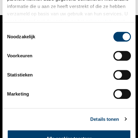
reiken veel verder dan het kleine Nederland.
informatie die u aan ze heeft verstrekt of die ze hebben
verzameld op basis van uw gebruik van hun services. U
gaat akkoord met de cookies en het
privacystatement
als u onze website blijft gebruiken.
Toestemmingsselectie
VERHALEN
Noodzakelijk
NIEUWS
Voorkeuren
KALENDER
THEMA’S
Statistieken
ACTIVITEITEN
Marketing
VIDEO’S
OVER ONS
Details tonen
CONTACT