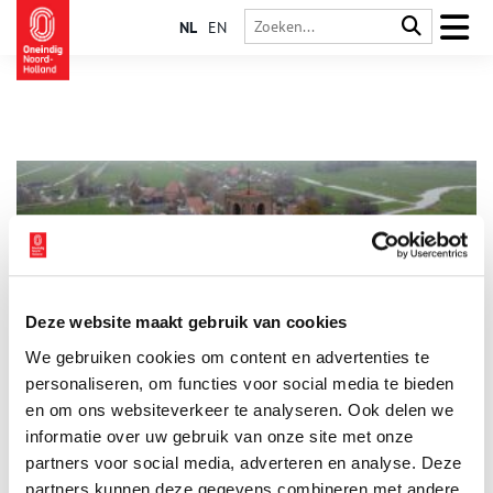
NL
EN
Deze website maakt gebruik van cookies
Het reuzenschip en de stompe torens van de Zuiderzee
We gebruiken cookies om content en advertenties te
Er zijn verhalen die zo wonderlijk zijn dat niemand ze echt
gelooft, maar die toch eeuwenlang worden doorverteld. Een
personaliseren, om functies voor social media te bieden
van die verhalen is dat van het schip van Ternuten, beter
en om ons websiteverkeer te analyseren. Ook delen we
bekend als ‘De Almacht’. Een schip zó onvoorstelbaar groot, dat
informatie over uw gebruik van onze site met onze
het de grenzen van de zee, de logica en de fantasie tartte. Het
verhaal werd in 1940 opgetekend door de Groningse
partners voor social media, adverteren en analyse. Deze
volkskundige Kornelis ter Laan (1871-1963), maar zijn wortels
partners kunnen deze gegevens combineren met andere