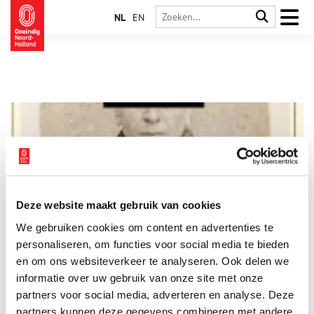
NL
EN
Deze website maakt gebruik van cookies
Pas op voor deze huurmoordenaar op Sinterklaasavond,
We gebruiken cookies om content en advertenties te
1871
personaliseren, om functies voor social media te bieden
Hoor wie klopt daar kinderen… Het is te hopen dat het de
Goedheiligman, en niet Pieter van Tongeren is. Op
en om ons websiteverkeer te analyseren. Ook delen we
Sinterklaasavond in 1871 vermoordde deze Heemstedenaar
informatie over uw gebruik van onze site met onze
blekersknecht Peter Kees… in opdracht van diens vrouw
partners voor social media, adverteren en analyse. Deze
Elisabeth Ras. Toen dit uitkwam, werd Elisabeth de eerste
vrouw die in Nederland een levenslange gevangenisstraf
partners kunnen deze gegevens combineren met andere