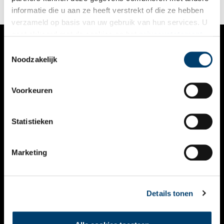
kreeg.
informatie die u aan ze heeft verstrekt of die ze hebben
verzameld op basis van uw gebruik van hun services. U
gaat akkoord met de cookies en het
privacystatement
als u onze website blijft gebruiken.
Toestemmingsselectie
VERHALEN
Noodzakelijk
NIEUWS
Voorkeuren
KALENDER
THEMA’S
Statistieken
ACTIVITEITEN
Marketing
VIDEO’S
OVER ONS
Details tonen
CONTACT