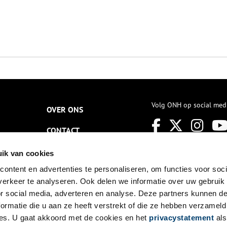
Volg ONH op social med
OVER ONS
CONTACT
NIEUWSBRIEF
ik van cookies
ontent en advertenties te personaliseren, om functies voor soci
DISCLAIMER
erkeer te analyseren. Ook delen we informatie over uw gebruik
PRIVACY
or social media, adverteren en analyse. Deze partners kunnen 
ormatie die u aan ze heeft verstrekt of die ze hebben verzameld
TOEGANKELIJKHEID
es. U gaat akkoord met de cookies en het
privacystatement
als