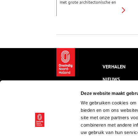
met grote architectonische en
cultuurhistorische waarde: de
Sint Vituskerk, het
gemeentehuis van Dudok en de
KPN-toren. De gemeenten in het
Gooiland blijven waken voor
massale hoogbouw, ter
bescherming van de
natuurbeleving, waardoor er in
de omgeving weinig hoogbouw
is te vinden. Dit zorgt er voor
dat de genoemde hoogbouw
VERHALEN
opvalt.
NIEUWS
KALENDER
Deze website maakt gebru
We gebruiken cookies om c
THEMA’S
bieden en om ons websitev
ACTIVITEITEN
site met onze partners vo
combineren met andere inf
VIDEO’S
uw gebruik van hun servic