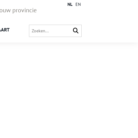
NL
EN
jouw provincie
AART