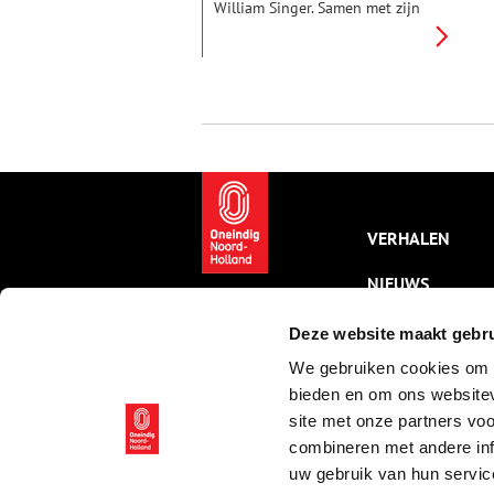
William Singer. Samen met zijn
beste vriend Martin Borgord
reisden ze de wereld rond. Ze
woonden in Pittsburgh
(Amerika), Parijs, Laren, Olden
en Dalheim (Noorwegen). Anna
was het gelukkigst in hun villa
De Wilde Zwanen in Laren,
William daarentegen in de
natuur in Noorwegen. En
Martin? Die stond ertussen in.
VERHALEN
NIEUWS
KALENDER
Deze website maakt gebru
We gebruiken cookies om c
THEMA’S
bieden en om ons websitev
ACTIVITEITEN
site met onze partners vo
combineren met andere inf
VIDEO’S
uw gebruik van hun servic