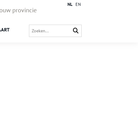
NL
EN
jouw provincie
AART