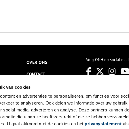
Volg ONH op social med
OVER ONS
CONTACT
NIEUWSBRIEF
ik van cookies
ontent en advertenties te personaliseren, om functies voor soci
DISCLAIMER
erkeer te analyseren. Ook delen we informatie over uw gebruik
PRIVACY
or social media, adverteren en analyse. Deze partners kunnen 
ormatie die u aan ze heeft verstrekt of die ze hebben verzameld
TOEGANKELIJKHEID
es. U gaat akkoord met de cookies en het
privacystatement
als