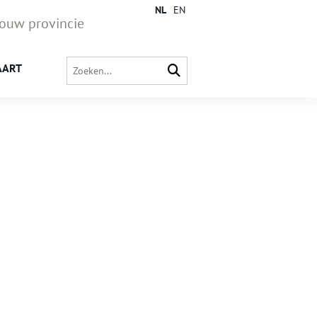
NL
EN
jouw provincie
AART