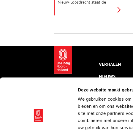
Nieuw-Loosdrecht staat de
middeleeuwse dorpskerk met
een mooie toren. In de kerk zijn
verschillende
bezienswaardigheden uit
voorbije eeuwen bewaard
gebleven, zoals de Belleman,
een houten mannetje dat met
een flinke tik op een bel aangaf
dat het tijd was voor de
dominee om zijn preek af te
ronden.
VERHALEN
NIEUWS
KALENDER
Deze website maakt gebru
We gebruiken cookies om c
THEMA’S
bieden en om ons websitev
ACTIVITEITEN
site met onze partners vo
combineren met andere inf
VIDEO’S
uw gebruik van hun servic