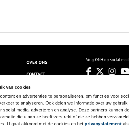
Volg ONH op social med
OVER ONS
CONTACT
NIEUWSBRIEF
ik van cookies
ontent en advertenties te personaliseren, om functies voor soci
DISCLAIMER
erkeer te analyseren. Ook delen we informatie over uw gebruik
PRIVACY
or social media, adverteren en analyse. Deze partners kunnen 
ormatie die u aan ze heeft verstrekt of die ze hebben verzameld
TOEGANKELIJKHEID
es. U gaat akkoord met de cookies en het
privacystatement
als