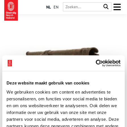
NL
EN
Deze website maakt gebruik van cookies
Vondst op vrijdag: Signaalhoorn
We gebruiken cookies om content en advertenties te
Voor de vondst van vandaag, dook Maartje in de kast met
vondsten van de verdwenen kastelen in Oudorp. Deze
personaliseren, om functies voor social media te bieden
eeuwenoude signaalhoorn werd gevonden in de gracht bij de
en om ons websiteverkeer te analyseren. Ook delen we
muren van de voorburcht van kasteel De Nieuwburg.
informatie over uw gebruik van onze site met onze
2 min
partners voor social media, adverteren en analyse. Deze
partners kunnen deze gegevens combineren met andere