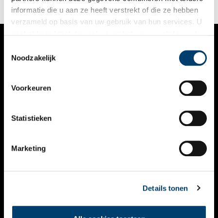
informatie die u aan ze heeft verstrekt of die ze hebben
verzameld op basis van uw gebruik van hun services. U
gaat akkoord met de cookies en het
privacystatement
als u onze website blijft gebruiken.
Toestemmingsselectie
VERHALEN
Noodzakelijk
NIEUWS
Voorkeuren
KALENDER
THEMA’S
Statistieken
ACTIVITEITEN
Marketing
VIDEO’S
OVER ONS
Details tonen
CONTACT