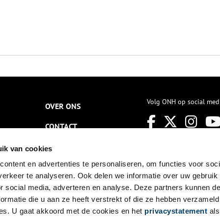
Volg ONH op social med
OVER ONS
CONTACT
NIEUWSBRIEF
ik van cookies
ontent en advertenties te personaliseren, om functies voor soci
DISCLAIMER
erkeer te analyseren. Ook delen we informatie over uw gebruik
PRIVACY
or social media, adverteren en analyse. Deze partners kunnen 
ormatie die u aan ze heeft verstrekt of die ze hebben verzameld
TOEGANKELIJKHEID
es. U gaat akkoord met de cookies en het
privacystatement
als