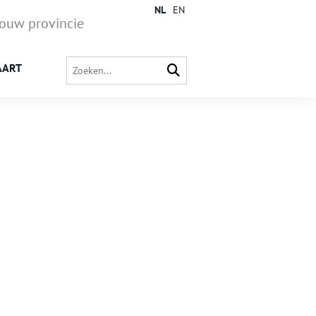
NL
EN
jouw provincie
AART