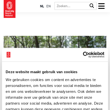
NL
EN
Deze website maakt gebruik van cookies
De Hoge Berg en het Doolhof op Texel
We gebruiken cookies om content en advertenties te
Duidelijk zichtbaar in het landschap vormt de Hoge Berg een
markant aandenken aan de ijstijd. Deze tot 15 meter hoge
personaliseren, om functies voor social media te bieden
glooiing is geen zandduin, maar een stuwwal van keileem. De
en om ons websiteverkeer te analyseren. Ook delen we
glooiing strekt van Oost tot Den Hoorn. Door ingrijpen van de
informatie over uw gebruik van onze site met onze
mens is een bijzonder cultuurlandschap ontstaan:
schapenweiden omzoomd door tuinwallen, schapenboeten en
partners voor social media, adverteren en analyse. Deze
drinkkolken.
partners kunnen deze gegevens combineren met andere