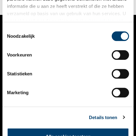
informatie die u aan ze heeft verstrekt of die ze hebben
verzameld op basis van uw gebruik van hun services. U
gaat akkoord met de cookies en het
privacystatement
als u onze website blijft gebruiken.
Toestemmingsselectie
VERHALEN
Noodzakelijk
NIEUWS
Voorkeuren
KALENDER
THEMA’S
Statistieken
ACTIVITEITEN
Marketing
VIDEO’S
OVER ONS
Details tonen
CONTACT