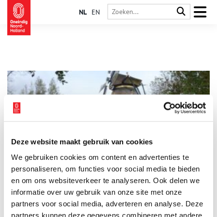
NL
EN
Deze website maakt gebruik van cookies
Wandelen van Schiphol naar Calslagen – deel 1
We gebruiken cookies om content en advertenties te
Soms kan je er tijdelijk niet op uit trekken om een frisse neus
te halen. Ga dan in gedachten even mee op een tochtje door
personaliseren, om functies voor social media te bieden
diverse eeuwen – een tour voor thuis. Van het weilandje bij
en om ons websiteverkeer te analyseren. Ook delen we
een torenfort naar de middeleeuwse heerlijkheid Calslagen.
informatie over uw gebruik van onze site met onze
Dat doen we in twee etappes. Vandaag is de vraag: waarom
doet de vlag van een bloemendorp denken aan een aardbei?
partners voor social media, adverteren en analyse. Deze
partners kunnen deze gegevens combineren met andere