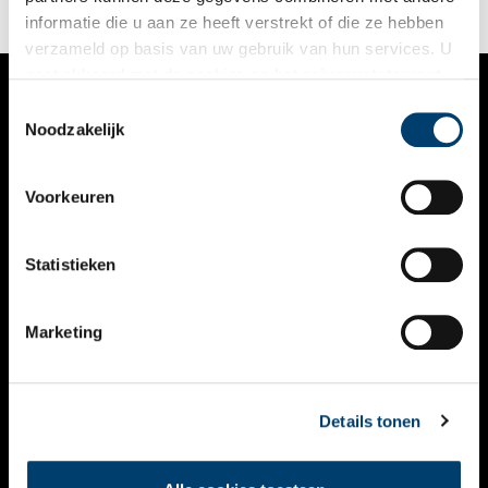
informatie die u aan ze heeft verstrekt of die ze hebben
verzameld op basis van uw gebruik van hun services. U
gaat akkoord met de cookies en het
privacystatement
als u onze website blijft gebruiken.
Toestemmingsselectie
VERHALEN
Noodzakelijk
NIEUWS
Voorkeuren
KALENDER
THEMA’S
Statistieken
ACTIVITEITEN
Marketing
VIDEO’S
OVER ONS
Details tonen
CONTACT