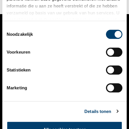
informatie die u aan ze heeft verstrekt of die ze hebben
verzameld op basis van uw gebruik van hun services. U
gaat akkoord met de cookies en het
privacystatement
als u onze website blijft gebruiken.
Toestemmingsselectie
VERHALEN
Noodzakelijk
NIEUWS
Voorkeuren
KALENDER
THEMA’S
Statistieken
ACTIVITEITEN
Marketing
VIDEO’S
OVER ONS
Details tonen
CONTACT