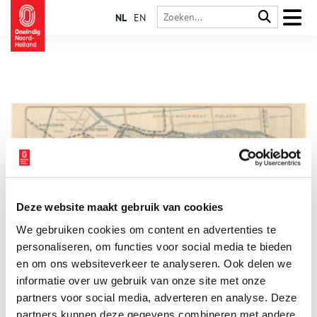
NL
EN
Deze website maakt gebruik van cookies
Varen en vissen op de Westeinder
We gebruiken cookies om content en advertenties te
Aalsmeer is bekend als watersportcentrum. Maar wist je dat in
de plassen een meerval zwemt, een joekel van wel twee meter
personaliseren, om functies voor social media te bieden
lengte. Deze vis schuilt in het rietland, ‘de Wildernis’.
en om ons websiteverkeer te analyseren. Ook delen we
informatie over uw gebruik van onze site met onze
partners voor social media, adverteren en analyse. Deze
partners kunnen deze gegevens combineren met andere