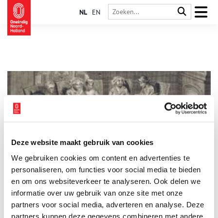
NL
EN
Deze website maakt gebruik van cookies
Pesach
We gebruiken cookies om content en advertenties te
Een prent uit 1725 laat zien hoe de viering van Pesach op
sederavond bij de Portugees-Joodse familie Alvaro Nunes da
personaliseren, om functies voor social media te bieden
Costa er aan toeging. De familie woonde op de Nieuwe
en om ons websiteverkeer te analyseren. Ook delen we
Herengracht 49, niet ver van de synagoges bij het
informatie over uw gebruik van onze site met onze
Waterlooplein. De viering van Pesach (Pasen) herinnert aan de
uittocht uit Egypte. In de Tora wordt in het boek Exodus
partners voor social media, adverteren en analyse. Deze
verteld dat Mozes de opdracht van God kreeg om de joden uit
partners kunnen deze gegevens combineren met andere