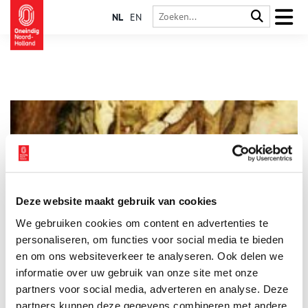
NL
EN
Deze website maakt gebruik van cookies
De Haarlemse fanclub van Charles Dickens en de knusheid
We gebruiken cookies om content en advertenties te
van Kerst
personaliseren, om functies voor social media te bieden
De Haarlemse schrijver Godfried Bomans, meester van de
ironie, is altijd een warm pleitbezorger geweest van het werk
en om ons websiteverkeer te analyseren. Ook delen we
van zijn wereldberoemde Engelse collega Charles Dickens. Hij
informatie over uw gebruik van onze site met onze
werkte niet alleen aan vertalingen mee, die via de Prisma-
partners voor social media, adverteren en analyse. Deze
edities een grote verspreiding kregen, maar richtte ook de
Haarlem Branch op van het illustere The International Dickens
partners kunnen deze gegevens combineren met andere