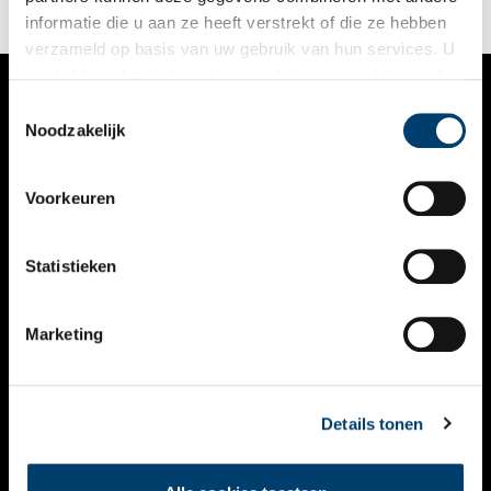
Fellowship.
informatie die u aan ze heeft verstrekt of die ze hebben
verzameld op basis van uw gebruik van hun services. U
gaat akkoord met de cookies en het
privacystatement
als u onze website blijft gebruiken.
Toestemmingsselectie
VERHALEN
Noodzakelijk
NIEUWS
Voorkeuren
KALENDER
THEMA’S
Statistieken
ACTIVITEITEN
Marketing
VIDEO’S
OVER ONS
Details tonen
CONTACT