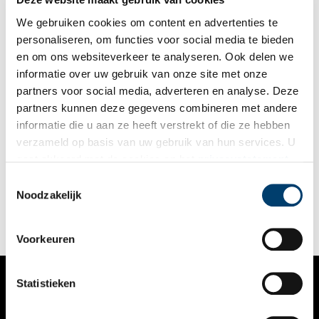
volop in ontwikkeling is door de dijkversterkingsoperatie en
barst van de kansen voor natuur- en recreatieontwikkelingen.
We gebruiken cookies om content en advertenties te
Vanmiddag zal Martin Kuipers, secretaris-directeur van
personaliseren, om functies voor social media te bieden
Hoogheemraadschap Hollands Noorderkwartier, de officiële
en om ons websiteverkeer te analyseren. Ook delen we
openingshandeling verrichten.
informatie over uw gebruik van onze site met onze
partners voor social media, adverteren en analyse. Deze
partners kunnen deze gegevens combineren met andere
Twee eeuwen klussen in Assendelft
informatie die u aan ze heeft verstrekt of die ze hebben
Assendelft telt 35 provinciale monumenten. In één ervan wordt
verzameld op basis van uw gebruik van hun services. U
er al 200 jaar fanatiek geklust. Oud-militair Fred woonde door
gaat akkoord met de cookies en het
privacystatement
zijn werk bij de Landmacht haast overal in Nederland, behalve
in Noord-Holland. 20 jaar geleden streken hij en zijn vrouw
als u onze website blijft gebruiken.
Toestemmingsselectie
neer in Assendelft. ‘Als ik niet weg hoef, ga ik hier niet meer
Noodzakelijk
weg.’
Voorkeuren
Statistieken
VERHALEN