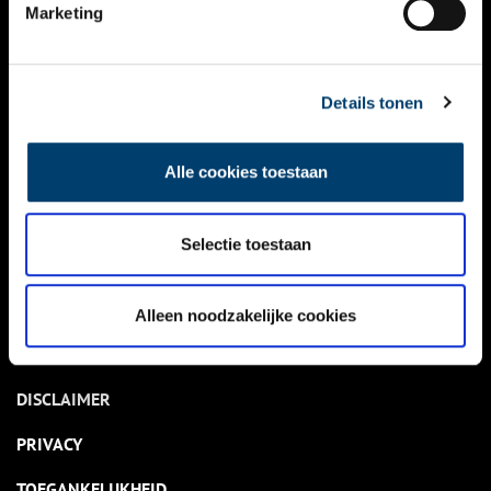
NIEUWS
Marketing
KALENDER
THEMA’S
Details tonen
ACTIVITEITEN
Alle cookies toestaan
VIDEO’S
Selectie toestaan
OVER ONS
CONTACT
Alleen noodzakelijke cookies
NIEUWSBRIEF
DISCLAIMER
PRIVACY
TOEGANKELIJKHEID