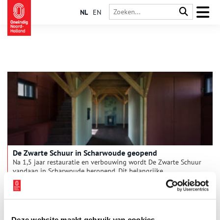
NL
EN
De Zwarte Schuur in Scharwoude geopend
Na 1,5 jaar restauratie en verbouwing wordt De Zwarte Schuur
vandaag in Scharwoude heropend. Dit belangrijke
watererfgoed is samen met twee andere dijkmagazijnen
omarmd door Culture Matters en krijgt vanaf deze zomer een
3 min
nieuwe functie als duurzame guesthouse. Gasten kunnen hier
‘slapen als dijkwachter’ op een prachtige locatie aan de
Westfriese Omringdijk en het Markermeer; een gebied dat
Deze website maakt gebruik van cookies