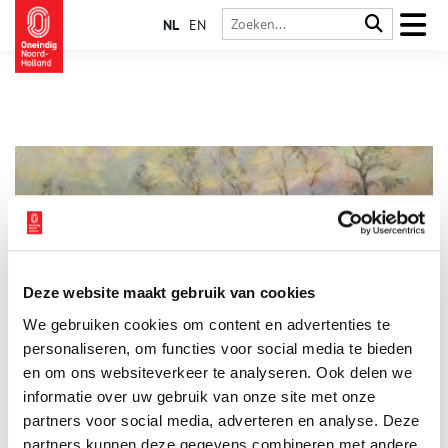
NL
EN
Deze website maakt gebruik van cookies
De kunstenaar van de sneeuw
We gebruiken cookies om content en advertenties te
Koningin Wilhelmina kocht in 1929 een groot doek van hem
aan van Blaricum in de sneeuw. Het grote schilderij werd
personaliseren, om functies voor social media te bieden
gehangen in Paleis Noordeinde in Den Haag. David Schulman
en om ons websiteverkeer te analyseren. Ook delen we
was een bekend en geliefd kunstenaar. In een
informatie over uw gebruik van onze site met onze
impressionistische stijl schilderde hij het Gooise landschap.
partners voor social media, adverteren en analyse. Deze
partners kunnen deze gegevens combineren met andere