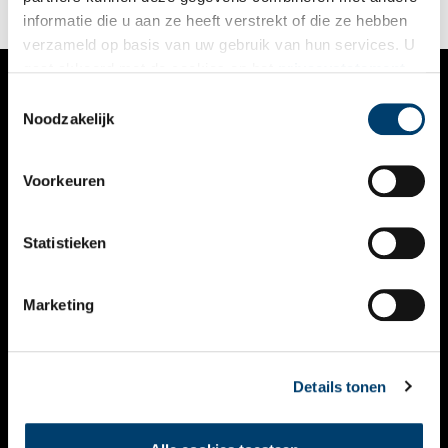
informatie die u aan ze heeft verstrekt of die ze hebben
verzameld op basis van uw gebruik van hun services. U
gaat akkoord met de cookies en het
privacystatement
als u onze website blijft gebruiken.
Toestemmingsselectie
VERHALEN
Noodzakelijk
NIEUWS
Voorkeuren
KALENDER
THEMA’S
Statistieken
ACTIVITEITEN
Marketing
VIDEO’S
OVER ONS
Details tonen
CONTACT