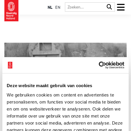
NL
EN
Deze website maakt gebruik van cookies
Atlantikwall-bunkers: van schuilplaats tot schatkamer
We gebruiken cookies om content en advertenties te
Vlak na de Tweede Wereldoorlog waren de bunkers en
versperringen van de Atlantikwall voor velen een pijnlijke
personaliseren, om functies voor social media te bieden
herinnering. Wat gebeurde er met dit verdedigingserfgoed in
en om ons websiteverkeer te analyseren. Ook delen we
de jaren erna? Je komt er meer over te weten in de
informatie over uw gebruik van onze site met onze
tentoonstelling ‘Van schuilplaats tot schatkamer. Atlantikwall-
bunkers sinds de oorlog’. Oneindig Noord-Holland sprak met
partners voor social media, adverteren en analyse. Deze
samensteller Anna Lakmaker over de veelzijdige geschiedenis
partners kunnen deze gegevens combineren met andere