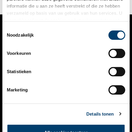
van de bunkers in het Noord-Hollandse landschap.
informatie die u aan ze heeft verstrekt of die ze hebben
verzameld op basis van uw gebruik van hun services. U
gaat akkoord met de cookies en het
privacystatement
als u onze website blijft gebruiken.
Toestemmingsselectie
VERHALEN
Noodzakelijk
NIEUWS
Voorkeuren
KALENDER
THEMA’S
Statistieken
ACTIVITEITEN
Marketing
VIDEO’S
OVER ONS
Details tonen
CONTACT