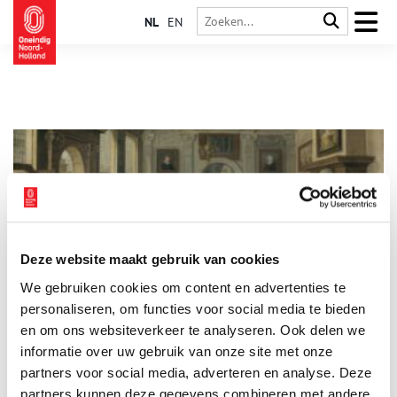
NL
EN
Deze website maakt gebruik van cookies
De Haarlemse klopjes: borduren en bidden
We gebruiken cookies om content en advertenties te
Bijna niemand kent nog de klopjes van Haarlem. De zestiende-
eeuwse kloppengemeenschap en hun schuilkerk Sint-
personaliseren, om functies voor social media te bieden
Bernardus bestaat al lang niet meer. Toch waren deze
en om ons websiteverkeer te analyseren. Ook delen we
ongehuwde katholieke vrouwen in heel Nederland bekend
informatie over uw gebruik van onze site met onze
vanwege hun prachtige borduurwerk op kerkelijke gewaden
en ander kerkelijk textiel. Stille getuigen van de vele
partners voor social media, adverteren en analyse. Deze
geduldige handen, die bidden door te borduren.
partners kunnen deze gegevens combineren met andere