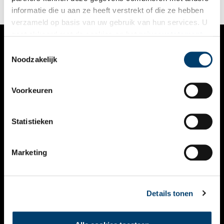
informatie die u aan ze heeft verstrekt of die ze hebben
verzameld op basis van uw gebruik van hun services. U
gaat akkoord met de cookies en het
privacystatement
als u onze website blijft gebruiken.
Toestemmingsselectie
VERHALEN
Noodzakelijk
NIEUWS
Voorkeuren
KALENDER
THEMA’S
Statistieken
ACTIVITEITEN
Marketing
VIDEO’S
OVER ONS
Details tonen
CONTACT