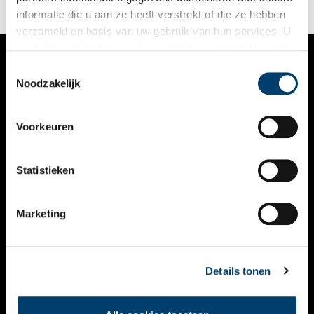
informatie die u aan ze heeft verstrekt of die ze hebben
verzameld op basis van uw gebruik van hun services. U
gaat akkoord met de cookies en het
privacystatement
als u onze website blijft gebruiken.
Toestemmingsselectie
VERHALEN
Noodzakelijk
NIEUWS
Voorkeuren
KALENDER
THEMA’S
Statistieken
ACTIVITEITEN
Marketing
VIDEO’S
OVER ONS
Details tonen
CONTACT