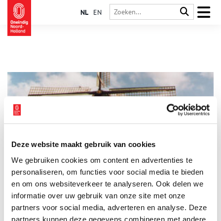
NL
EN
Deze website maakt gebruik van cookies
Korenmolen Kijkduin in Schoorl
We gebruiken cookies om content en advertenties te
Korenmolen Kijkduin is een baken in Schoorl. Al sinds medio
zestiende eeuw wordt op deze plek graan gemalen. Inwoners
personaliseren, om functies voor social media te bieden
van Schoorl, Camperduin en Groet brachten er hun tarwe,
en om ons websiteverkeer te analyseren. Ook delen we
rogge, bonen en erwten om te laten malen. De huidige molen
informatie over uw gebruik van onze site met onze
is ruim 250 jaar oud en doet tegenwoordig dienst als
instructiemolen voor de opleiding van vrijwilligers.
partners voor social media, adverteren en analyse. Deze
partners kunnen deze gegevens combineren met andere