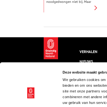
noodgedwongen niet bij. Maar
loop of fiets dan in gedachten
even mee met een mooi tochtje
van de Berlagebrug in
Amsterdam naar de Bullewijk in
Ouderkerk aan de Amstel.
Pakweg tien kilometer met
verrassende verhalen. Deel 4:
van Ouderkerk naar Ouderkerk.
VERHALEN
NIEUWS
KALENDER
Deze website maakt gebru
We gebruiken cookies om c
THEMA’S
bieden en om ons websitev
ACTIVITEITEN
site met onze partners vo
combineren met andere inf
VIDEO’S
uw gebruik van hun servic