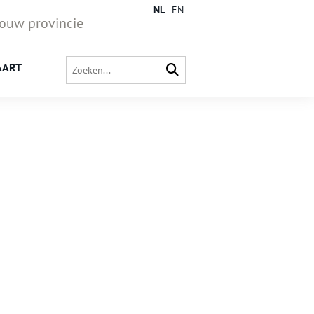
NL
EN
jouw provincie
AART