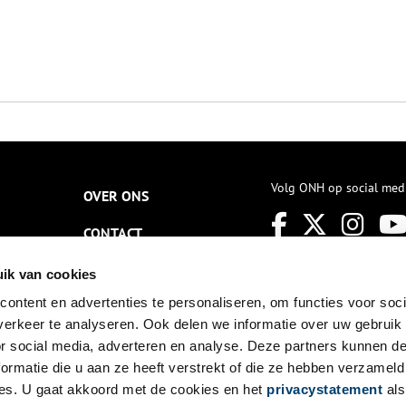
Volg ONH op social med
OVER ONS
CONTACT
NIEUWSBRIEF
ik van cookies
ontent en advertenties te personaliseren, om functies voor soci
DISCLAIMER
erkeer te analyseren. Ook delen we informatie over uw gebruik
PRIVACY
or social media, adverteren en analyse. Deze partners kunnen 
ormatie die u aan ze heeft verstrekt of die ze hebben verzameld
TOEGANKELIJKHEID
es. U gaat akkoord met de cookies en het
privacystatement
als