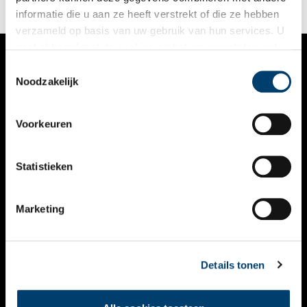
informatie die u aan ze heeft verstrekt of die ze hebben
verzameld op basis van uw gebruik van hun services. U
gaat akkoord met de cookies en het
privacystatement
als u onze website blijft gebruiken.
Toestemmingsselectie
VERHALEN
Noodzakelijk
NIEUWS
Voorkeuren
KALENDER
THEMA’S
Statistieken
ACTIVITEITEN
Marketing
VIDEO’S
OVER ONS
Details tonen
CONTACT