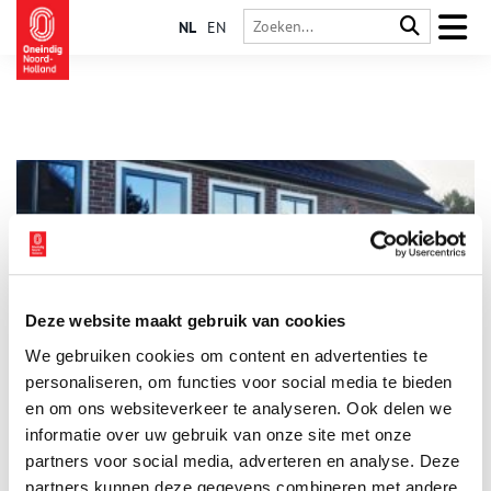
NL
EN
Deze website maakt gebruik van cookies
Wol uit Wognum: de stolpboerderij van Fiona Mesman
We gebruiken cookies om content en advertenties te
Moeder en wolondernemer Fiona Mesman is dol op haar stolp.
Dat ze er zo fijn woont, heeft ze niet alleen te danken aan haar
personaliseren, om functies voor social media te bieden
eigen doorzettingsvermogen, maar ook aan dat van haar
en om ons websiteverkeer te analyseren. Ook delen we
schoonouders, met wie ze het huis deelt. Samenwonen met je
informatie over uw gebruik van onze site met onze
schoonouders, daar moest Fiona wel even aan wennen. Maar
dit avontuur had niet beter kunnen uitpakken.
partners voor social media, adverteren en analyse. Deze
partners kunnen deze gegevens combineren met andere