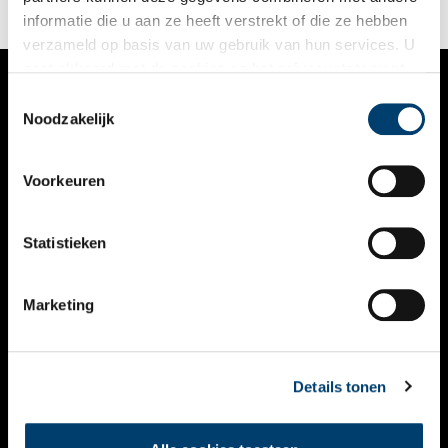
informatie die u aan ze heeft verstrekt of die ze hebben
verzameld op basis van uw gebruik van hun services. U
gaat akkoord met de cookies en het
privacystatement
als u onze website blijft gebruiken.
Toestemmingsselectie
VERHALEN
Noodzakelijk
NIEUWS
Voorkeuren
KALENDER
THEMA’S
Statistieken
ACTIVITEITEN
Marketing
VIDEO’S
OVER ONS
Details tonen
CONTACT