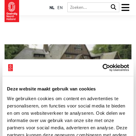
NL
EN
Deze website maakt gebruik van cookies
Schoonoord
We gebruiken cookies om content en advertenties te
Uniek aan deze ‘s-Gravelandse buitenplaats is dat het
oorspronkelijke achttiende-eeuwse landhuis niet op het
personaliseren, om functies voor social media te bieden
perceel zelf staat, maar aan de overzijde van het Zuidereinde.
en om ons websiteverkeer te analyseren. Ook delen we
Eigenlijk werd de zeventiende-eeuwse kavel daarbij ingericht
informatie over uw gebruik van onze site met onze
als overtuin. Nu staat er een villa uit 1930. Het oostelijke deel
is natuurgebied van de Vereniging Natuurmonumenten.
partners voor social media, adverteren en analyse. Deze
partners kunnen deze gegevens combineren met andere