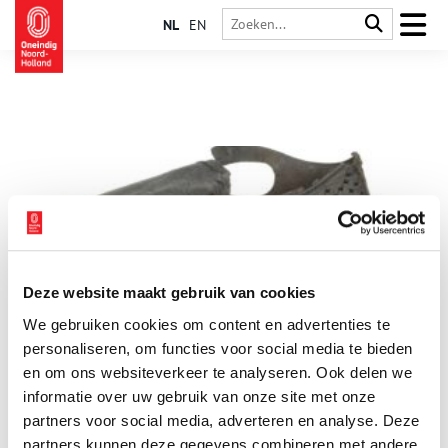
NL
EN
Deze website maakt gebruik van cookies
Vondst van de maand: kinderschoenen
We gebruiken cookies om content en advertenties te
Elke maand presenteert Huis van Hilde, het
archeologiecentrum van de provincie Noord-Holland, de
personaliseren, om functies voor social media te bieden
vondst van de maand. Daar krijgen deze bijzondere
en om ons websiteverkeer te analyseren. Ook delen we
bodemvondsten een eigen vitrine, op Oneindig Noord-Holland
informatie over uw gebruik van onze site met onze
worden ze met een verhaal in het zonnetje gezet. Deze maand
staan kinderschoenen centraal.
partners voor social media, adverteren en analyse. Deze
partners kunnen deze gegevens combineren met andere