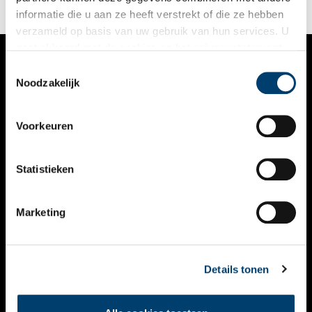
informatie die u aan ze heeft verstrekt of die ze hebben
verzameld op basis van uw gebruik van hun services. U
gaat akkoord met de cookies en het
privacystatement
als u onze website blijft gebruiken.
Toestemmingsselectie
VERHALEN
Noodzakelijk
NIEUWS
Voorkeuren
KALENDER
THEMA’S
Statistieken
ACTIVITEITEN
Marketing
VIDEO’S
OVER ONS
Details tonen
CONTACT