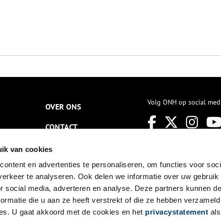
Volg ONH op social med
OVER ONS
CONTACT
NIEUWSBRIEF
ik van cookies
ontent en advertenties te personaliseren, om functies voor soci
DISCLAIMER
erkeer te analyseren. Ook delen we informatie over uw gebruik
PRIVACY
or social media, adverteren en analyse. Deze partners kunnen 
ormatie die u aan ze heeft verstrekt of die ze hebben verzameld
TOEGANKELIJKHEID
es. U gaat akkoord met de cookies en het
privacystatement
als