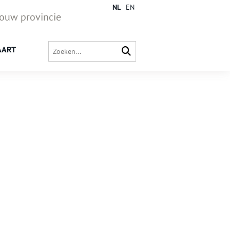
NL
EN
jouw provincie
AART