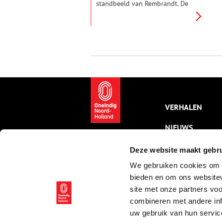
standbeeld van Rembrandt. De
beroemdste schilder van de
Gouden Eeuw wandelde graag
langs de rivier. Hij vereeuwigde
het Amstelland in allerlei
tekeningen en etsen.
VERHALEN
NIEUWS
KALENDER
Deze website maakt gebru
We gebruiken cookies om c
THEMA’S
bieden en om ons websitev
ACTIVITEITEN
site met onze partners vo
combineren met andere inf
VIDEO’S
uw gebruik van hun servic