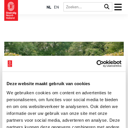
NL
EN
Deze website maakt gebruik van cookies
Het Huldtoneel bij Heemskerk
We gebruiken cookies om content en advertenties te
Het Huldtoneel of de Schepelenberg bij Heemskerk is een
historische plek van samenkomst van de bewoners en de
personaliseren, om functies voor social media te bieden
Graven van Holland. Er werd overleg gevoerd met de
en om ons websiteverkeer te analyseren. Ook delen we
landheren over allerlei bestuurlijke zaken. Nieuwe graven
informatie over uw gebruik van onze site met onze
lieten zich hier inhuldigen als Heren van Kennemerland;
vandaar de naam Huldtoneel. Het historisch monument ligt
partners voor social media, adverteren en analyse. Deze
precies halverwege de noordgrens (de Zijpe) en de zuidgrens
partners kunnen deze gegevens combineren met andere