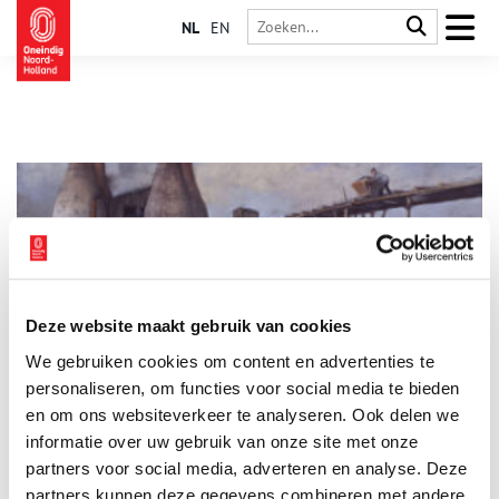
NL
EN
Deze website maakt gebruik van cookies
De Kalkovens: haard van de Huizer haven
We gebruiken cookies om content en advertenties te
De Gooise havenstad Huizen telt één provinciaal monument:
de Kalkovens. Als oudste industrie van Huizen vormen de vier
personaliseren, om functies voor social media te bieden
torens nog altijd een karakteristiek gezicht aan de haven. Niet
en om ons websiteverkeer te analyseren. Ook delen we
voor niets is de voormalige schelpkalkfabriek nu een gewilde
informatie over uw gebruik van onze site met onze
evenementenlocatie. Maar wat werd hier vroeger precies
gemaakt en waarom was deze industrie zo belangrijk voor
partners voor social media, adverteren en analyse. Deze
Huizen?
partners kunnen deze gegevens combineren met andere