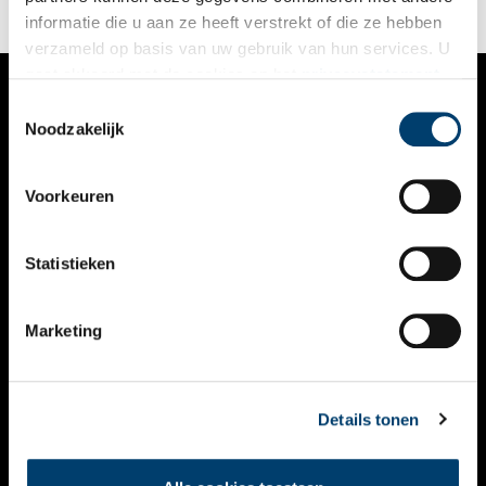
informatie die u aan ze heeft verstrekt of die ze hebben
verzameld op basis van uw gebruik van hun services. U
gaat akkoord met de cookies en het
privacystatement
als u onze website blijft gebruiken.
Toestemmingsselectie
VERHALEN
Noodzakelijk
NIEUWS
Voorkeuren
KALENDER
THEMA’S
Statistieken
ACTIVITEITEN
Marketing
VIDEO’S
OVER ONS
Details tonen
CONTACT