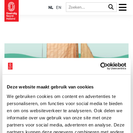
NL
EN
Deze website maakt gebruik van cookies
Tussen werf en schip
We gebruiken cookies om content en advertenties te
Vandaag opent de nieuwe tentoonstelling Tussen werf en
schip in het Schathuys van het Zuiderzeemuseum. Stap in de
personaliseren, om functies voor social media te bieden
rijke geschiedenis van de Zuiderzee en ontdek hoe de
en om ons websiteverkeer te analyseren. Ook delen we
scheepvaart het leven van mens en omgeving heeft gevormd.
informatie over uw gebruik van onze site met onze
2 min
Deze tijdelijke tentoonstelling toont bijzondere objecten uit
de uitgebreide museumcollectie en neemt je mee naar de
partners voor social media, adverteren en analyse. Deze
wereld van scheepswerven, het werk aan boord van vissers- en
partners kunnen deze gegevens combineren met andere