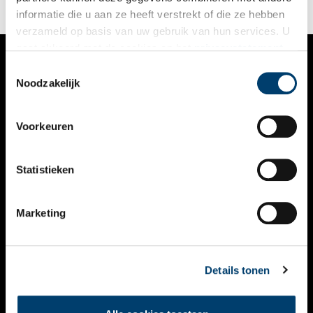
vrachtschepen én de bedrijvigheid op de wal.
informatie die u aan ze heeft verstrekt of die ze hebben
verzameld op basis van uw gebruik van hun services. U
gaat akkoord met de cookies en het
privacystatement
als u onze website blijft gebruiken.
Toestemmingsselectie
VERHALEN
Noodzakelijk
NIEUWS
Voorkeuren
KALENDER
THEMA’S
Statistieken
ACTIVITEITEN
Marketing
VIDEO’S
OVER ONS
Details tonen
CONTACT