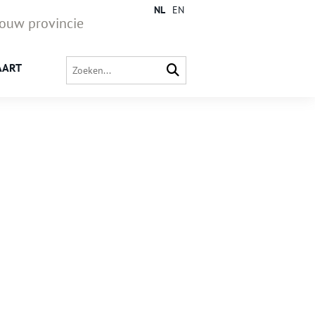
NL
EN
jouw provincie
AART