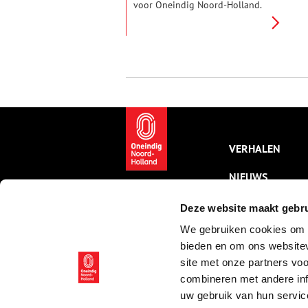
voor Oneindig Noord-Holland.
Interviews, verhalen, historisch
nieuws: trouwe bezoekers
hebben al vele berichten van
zijn hand kunnen lezen. Voor
Erfgoedvrijwilliger.nl maakten
we hém eens onderwerp van
een verhaal. Hoe is het om voor
Oneindig Noord-Holland te
schrijven?
VERHALEN
NIEUWS
KALENDER
Deze website maakt gebru
We gebruiken cookies om c
THEMA’S
bieden en om ons websitev
ACTIVITEITEN
site met onze partners vo
combineren met andere inf
VIDEO’S
uw gebruik van hun servic