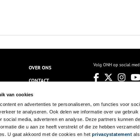
Volg ONH op social med
OVER ONS
CONTACT
NIEUWSBRIEF
ik van cookies
ontent en advertenties te personaliseren, om functies voor soci
DISCLAIMER
erkeer te analyseren. Ook delen we informatie over uw gebruik
PRIVACY
or social media, adverteren en analyse. Deze partners kunnen 
ormatie die u aan ze heeft verstrekt of die ze hebben verzameld
TOEGANKELIJKHEID
es. U gaat akkoord met de cookies en het
privacystatement
als