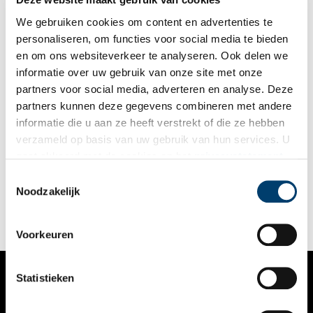
gunstige wind om uit te varen. Een aantal ligt daar nog altijd,
gezonken tijdens zware stormen: een rijksmuseum op de
We gebruiken cookies om content en advertenties te
bodem van de Waddenzee.
personaliseren, om functies voor social media te bieden
en om ons websiteverkeer te analyseren. Ook delen we
informatie over uw gebruik van onze site met onze
partners voor social media, adverteren en analyse. Deze
partners kunnen deze gegevens combineren met andere
Vondst van de maand: Groot Olmen
informatie die u aan ze heeft verstrekt of die ze hebben
Elke maand presenteert Huis van Hilde, het
verzameld op basis van uw gebruik van hun services. U
archeologiecentrum van de provincie Noord-Holland, de
gaat akkoord met de cookies en het
privacystatement
vondst van de maand. Daar krijgen deze bijzondere
bodemvondsten een eigen vitrine, op Oneindig Noord-Holland
als u onze website blijft gebruiken.
Toestemmingsselectie
worden ze met een verhaal in het zonnetje gezet. Deze maand
Noodzakelijk
staat Groot Olmen centraal.
Voorkeuren
Statistieken
VERHALEN