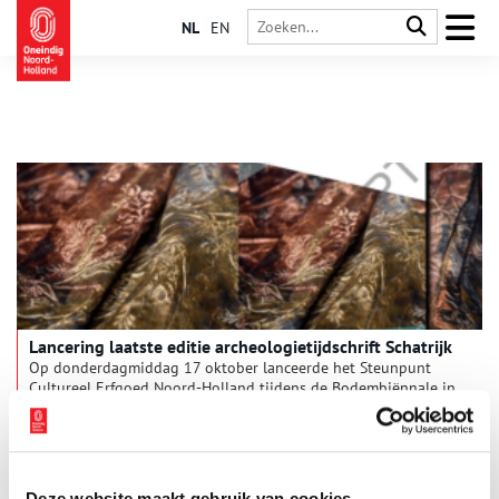
NL
EN
Lancering laatste editie archeologietijdschrift Schatrijk
Op donderdagmiddag 17 oktober lanceerde het Steunpunt
Cultureel Erfgoed Noord-Holland tijdens de Bodembiënnale in
de Michaëlskerk in Oosterland de laatste editie van
archeologietijdschrift Schatrijk. In deze editie staat de Rede
2 min
van Texel centraal, eeuwenlang een onmisbaar logistiek
knooppunt voor de Nederlandse scheepvaart. Tot wel
honderden schepen lagen hier voor anker, wachtend op een
Deze website maakt gebruik van cookies