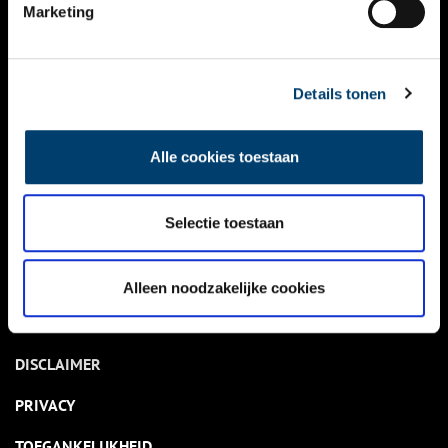
NIEUWS
Marketing
KALENDER
THEMA’S
Details tonen
ACTIVITEITEN
Alle cookies toestaan
VIDEO’S
Selectie toestaan
OVER ONS
CONTACT
Alleen noodzakelijke cookies
NIEUWSBRIEF
DISCLAIMER
PRIVACY
TOEGANKELIJKHEID