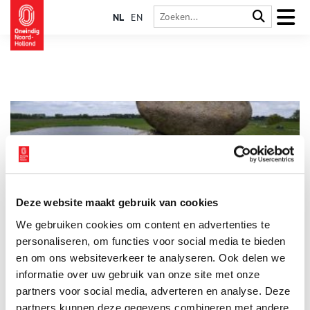
NL
EN
Deze website maakt gebruik van cookies
Goede dijkenbouwers zijn nog geen bruggenbouwers
We gebruiken cookies om content en advertenties te
Er staat een handjevol mensen op de IJsselmeerdijk. Ze
luisteren aandachtig naar een toespraak. Onder hen is de
personaliseren, om functies voor social media te bieden
tienjarige Frank Vlaar, maar hoe langer de toespraak duurt hoe
en om ons websiteverkeer te analyseren. Ook delen we
meer afgeleid hij raakt. Hij had helemaal geen zin om op die
informatie over uw gebruik van onze site met onze
koude winderige dijk te staan, maar hij moest van zijn vader.
Deze staat geïnteresseerd te luisteren en merkt niet dat de
partners voor social media, adverteren en analyse. Deze
gure novemberwind af en toe de vlag die over het monument
partners kunnen deze gegevens combineren met andere