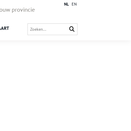
NL
EN
jouw provincie
AART