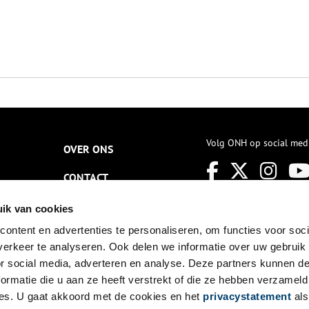
Volg ONH op social med
OVER ONS
CONTACT
NIEUWSBRIEF
ik van cookies
ontent en advertenties te personaliseren, om functies voor soci
DISCLAIMER
erkeer te analyseren. Ook delen we informatie over uw gebruik
PRIVACY
or social media, adverteren en analyse. Deze partners kunnen 
ormatie die u aan ze heeft verstrekt of die ze hebben verzameld
TOEGANKELIJKHEID
es. U gaat akkoord met de cookies en het
privacystatement
als