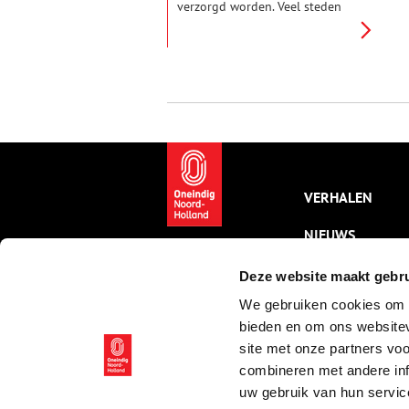
verzorgd worden. Veel steden
hadden een zogenaamde
‘paardenwed’: een drinkplaats
voor de edele viervoeter. Maar
ook de meeste koffiehuizen en
eetgelegenheden hadden een
uitspanning. Dit is een stal waar
de paarden werden
uitgespannen en ondergebracht
voor verzorging. Tegenwoordig
is een autoparkeerplaats een
vereiste bij zo’n etablissement.
VERHALEN
NIEUWS
KALENDER
Deze website maakt gebru
We gebruiken cookies om c
THEMA’S
bieden en om ons websitev
ACTIVITEITEN
site met onze partners vo
combineren met andere inf
VIDEO’S
uw gebruik van hun servic