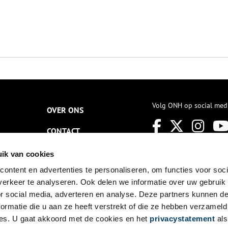
Volg ONH op social med
OVER ONS
CONTACT
NIEUWSBRIEF
ik van cookies
ontent en advertenties te personaliseren, om functies voor soci
DISCLAIMER
erkeer te analyseren. Ook delen we informatie over uw gebruik
PRIVACY
or social media, adverteren en analyse. Deze partners kunnen 
ormatie die u aan ze heeft verstrekt of die ze hebben verzameld
TOEGANKELIJKHEID
es. U gaat akkoord met de cookies en het
privacystatement
als