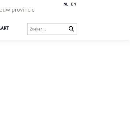
NL
EN
jouw provincie
AART