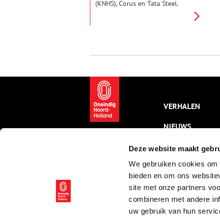
(KNHS), Corus en Tata Steel.
Verschillende namen voor
dezelfde staalfabriek met een
indrukwekkend verleden.
VERHALEN
NIEUWS
KALENDER
Deze website maakt gebru
We gebruiken cookies om c
THEMA’S
bieden en om ons websitev
ACTIVITEITEN
site met onze partners vo
combineren met andere inf
VIDEO’S
uw gebruik van hun servic