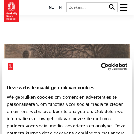
NL
EN
Deze website maakt gebruik van cookies
De duivel op het ijs
We gebruiken cookies om content en advertenties te
Gerrit Jacob Boekenoogen (1868-1930) besloot in 1893 en
1894 een oproep te plaatsen in verschillende kranten. Als
personaliseren, om functies voor social media te bieden
verzamelaar van oude volksverhalen vroeg hij of mensen hun
en om ons websiteverkeer te analyseren. Ook delen we
lokale sprookjes en sagen naar hem wilde opsturen. Hij zal
informatie over uw gebruik van onze site met onze
verrast hebben opgekeken van de honderden reacties. Vooral
van arts Cornelis Bakker (1863-1933) uit Broek in Waterland
partners voor social media, adverteren en analyse. Deze
ontving hij veel Noord-Hollandse volksverhalen, die op zijn
partners kunnen deze gegevens combineren met andere