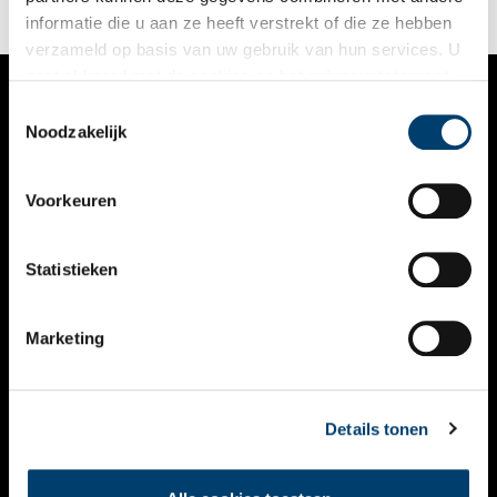
informatie die u aan ze heeft verstrekt of die ze hebben
verzameld op basis van uw gebruik van hun services. U
gaat akkoord met de cookies en het
privacystatement
als u onze website blijft gebruiken.
Toestemmingsselectie
VERHALEN
Noodzakelijk
NIEUWS
Voorkeuren
KALENDER
THEMA’S
Statistieken
ACTIVITEITEN
Marketing
VIDEO’S
OVER ONS
Details tonen
CONTACT