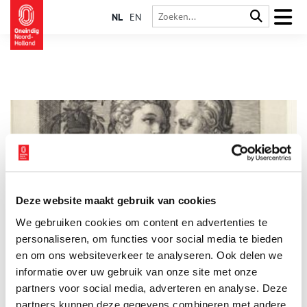
NL
EN
Deze website maakt gebruik van cookies
De geur van Noord-Holland
We gebruiken cookies om content en advertenties te
In de Oudheid benoemden geschiedschrijvers plaatsen al om
hun signature scent. En zo is ook de regio Noord-Holland voor
personaliseren, om functies voor social media te bieden
de neus onmiskenbaar en uniek. Door tradities, fabrieken,
en om ons websiteverkeer te analyseren. Ook delen we
geografische ligging en landschappelijke kenmerken, geurt
informatie over uw gebruik van onze site met onze
deze provincie bijvoorbeeld weer anders dan Groningen.
partners voor social media, adverteren en analyse. Deze
partners kunnen deze gegevens combineren met andere