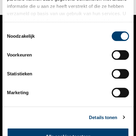
informatie die u aan ze heeft verstrekt of die ze hebben
verzameld op basis van uw gebruik van hun services. U
gaat akkoord met de cookies en het
privacystatement
als u onze website blijft gebruiken.
Toestemmingsselectie
VERHALEN
Noodzakelijk
NIEUWS
Voorkeuren
KALENDER
THEMA’S
Statistieken
ACTIVITEITEN
Marketing
VIDEO’S
OVER ONS
Details tonen
CONTACT