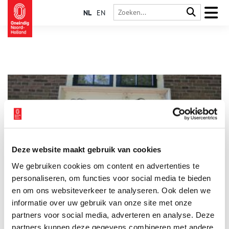
NL
EN
Deze website maakt gebruik van cookies
Edam en de vrouwen van Rembrandt
We gebruiken cookies om content en advertenties te
Het is rond 1640 een drukte van belang in het huis aan de
Sint Anthoniesbreestraat te Amsterdam. Opdrachtgevers
personaliseren, om functies voor social media te bieden
worden ontvangen. De opleiding van leerlingen vraagt volop
en om ons websiteverkeer te analyseren. Ook delen we
aandacht. Rembrandts eerste vrouw Saskia van Uylenburgh
informatie over uw gebruik van onze site met onze
regelt de huishouding en leeft zoals een dame van stand. Maar
het is niet allemaal rozengeur en maneschijn…
partners voor social media, adverteren en analyse. Deze
partners kunnen deze gegevens combineren met andere