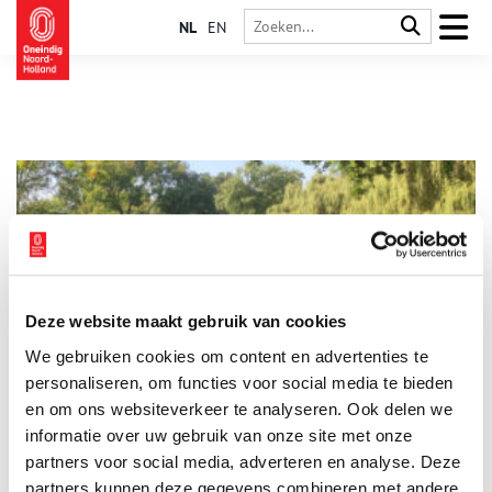
NL
EN
Deze website maakt gebruik van cookies
Tuinarchitect Dirk Tersteeg verafschuwde ‘imitatie-natuur’
We gebruiken cookies om content en advertenties te
Dirk Frederik Tersteeg (1876-1942) maakte een eeuw geleden
naam als een pionier van wat men toen de Nieuwe
personaliseren, om functies voor social media te bieden
Architectonische Tuinstijl noemde. Hij verfoeide parken met
en om ons websiteverkeer te analyseren. Ook delen we
slingerpaden en rustieke bruggetjes. Wandel even mee door
informatie over uw gebruik van onze site met onze
parken in Bussum en Amstelveen die Tersteeg heeft
ontworpen. En geniet van de mooie zichtlijnen.
partners voor social media, adverteren en analyse. Deze
partners kunnen deze gegevens combineren met andere