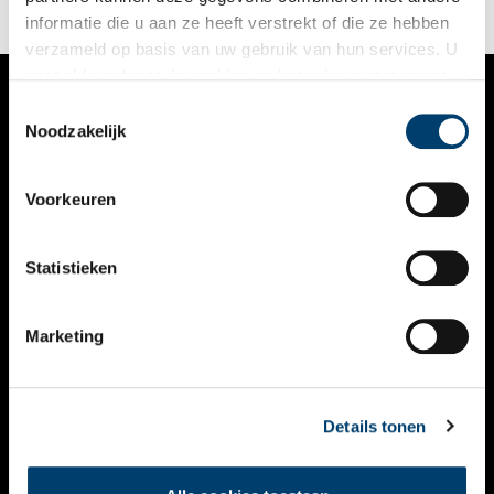
informatie die u aan ze heeft verstrekt of die ze hebben
verzameld op basis van uw gebruik van hun services. U
gaat akkoord met de cookies en het
privacystatement
als u onze website blijft gebruiken.
Toestemmingsselectie
VERHALEN
Noodzakelijk
NIEUWS
Voorkeuren
KALENDER
THEMA’S
Statistieken
ACTIVITEITEN
Marketing
VIDEO’S
OVER ONS
Details tonen
CONTACT