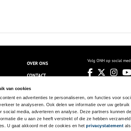
Volg ONH op social med
OVER ONS
CONTACT
NIEUWSBRIEF
ik van cookies
ontent en advertenties te personaliseren, om functies voor soci
DISCLAIMER
erkeer te analyseren. Ook delen we informatie over uw gebruik
PRIVACY
or social media, adverteren en analyse. Deze partners kunnen 
ormatie die u aan ze heeft verstrekt of die ze hebben verzameld
TOEGANKELIJKHEID
es. U gaat akkoord met de cookies en het
privacystatement
als