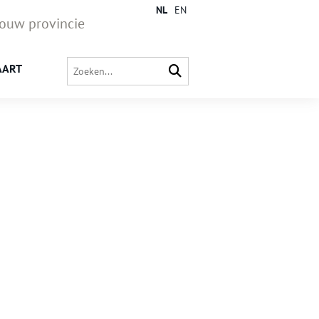
NL
EN
jouw provincie
AART