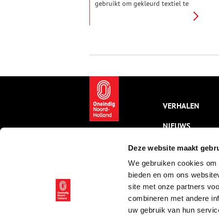
gebruikt om gekleurd textiel te
maken. Archeologische
vondsten laten zien dat al vanaf
de bronstijd schapenwol werd
geverfd. De meest gebruikte
kleuren waren blauw, rood, geel,
bruin en groen.
VERHALEN
NIEUWS
KALENDER
Deze website maakt gebru
We gebruiken cookies om c
THEMA’S
bieden en om ons websitev
ACTIVITEITEN
site met onze partners vo
combineren met andere inf
VIDEO’S
uw gebruik van hun servic