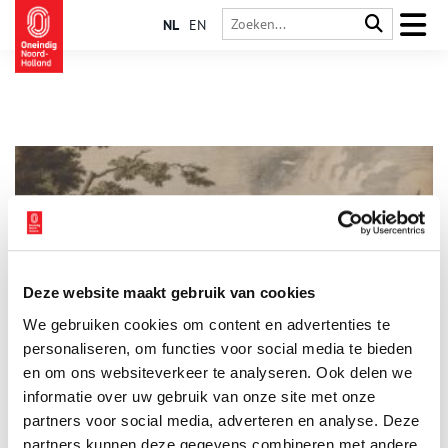
NL
EN
Deze website maakt gebruik van cookies
Frisse neus halen langs de Amstel: Van Ouderkerk naar
We gebruiken cookies om content en advertenties te
Ouderkerk
personaliseren, om functies voor social media te bieden
Even de spreekwoordelijke ‘frisse neus halen’ is er soms
noodgedwongen niet bij. Maar loop of fiets dan in gedachten
en om ons websiteverkeer te analyseren. Ook delen we
even mee met een mooi tochtje van de Berlagebrug in
informatie over uw gebruik van onze site met onze
Amsterdam naar de Bullewijk in Ouderkerk aan de Amstel.
partners voor social media, adverteren en analyse. Deze
Pakweg tien kilometer met verrassende verhalen. Deel 4: van
Ouderkerk naar Ouderkerk.
partners kunnen deze gegevens combineren met andere