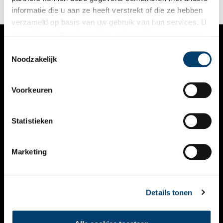
informatie die u aan ze heeft verstrekt of die ze hebben
verzameld op basis van uw gebruik van hun services. U
gaat akkoord met de cookies en het
privacystatement
als u onze website blijft gebruiken.
Toestemmingsselectie
VERHALEN
Noodzakelijk
NIEUWS
Voorkeuren
KALENDER
THEMA’S
Statistieken
ACTIVITEITEN
Marketing
VIDEO’S
OVER ONS
Details tonen
CONTACT