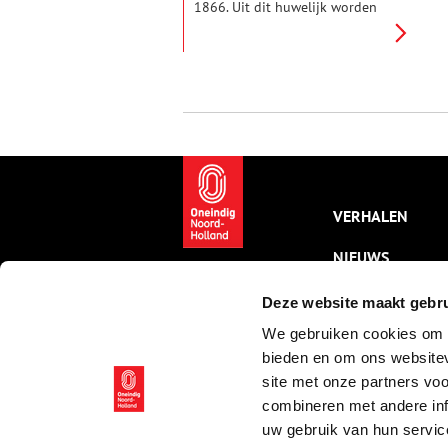
1866. Uit dit huwelijk worden
11 kinderen geboren. Het
eerste kind is een meisje, dat
Trijntje genoemd wordt. Zij zal
al vroeg de handen uit de
mouwen hebben moeten steken
om haar moeder te helpen, want
na haar komen 9 jongens ter
wereld.
VERHALEN
NIEUWS
KALENDER
Deze website maakt gebru
We gebruiken cookies om c
THEMA’S
bieden en om ons websitev
ACTIVITEITEN
site met onze partners vo
combineren met andere inf
VIDEO’S
uw gebruik van hun servic