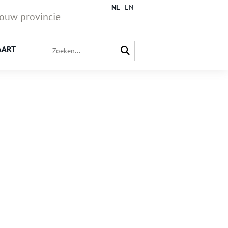
NL
EN
jouw provincie
AART