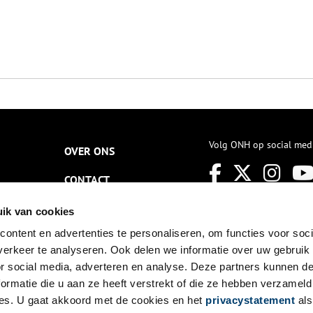
Volg ONH op social med
OVER ONS
CONTACT
NIEUWSBRIEF
ik van cookies
ontent en advertenties te personaliseren, om functies voor soci
DISCLAIMER
erkeer te analyseren. Ook delen we informatie over uw gebruik
PRIVACY
or social media, adverteren en analyse. Deze partners kunnen 
ormatie die u aan ze heeft verstrekt of die ze hebben verzameld
TOEGANKELIJKHEID
es. U gaat akkoord met de cookies en het
privacystatement
als