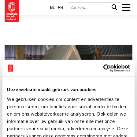
NL
EN
Deze website maakt gebruik van cookies
De Vikingen komen naar Wieringen
We gebruiken cookies om content en advertenties te
Vikingen zijn naar Wieringen komen zeilen. Dit eiland was een
tussenstop op hun (roof)tochten. De zilverschat van een Viking
personaliseren, om functies voor social media te bieden
is op Wieringen opgegraven. Meer weten? Kom naar het Viking
en om ons websiteverkeer te analyseren. Ook delen we
Informatiecentrum in Den Oever.
informatie over uw gebruik van onze site met onze
partners voor social media, adverteren en analyse. Deze
partners kunnen deze gegevens combineren met andere