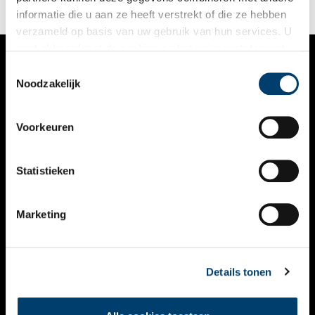
informatie die u aan ze heeft verstrekt of die ze hebben
verzameld op basis van uw gebruik van hun services. U
gaat akkoord met de cookies en het
privacystatement
als u onze website blijft gebruiken.
Toestemmingsselectie
VERHALEN
Noodzakelijk
NIEUWS
Voorkeuren
KALENDER
THEMA’S
Statistieken
ACTIVITEITEN
Marketing
VIDEO’S
OVER ONS
Details tonen
CONTACT