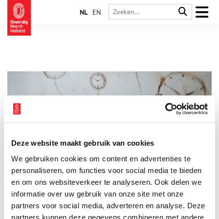
NL
EN
Deze website maakt gebruik van cookies
TIJD = NU: nieuwe expositie in Paviljoen Welgelegen
We gebruiken cookies om content en advertenties te
Tijd is een relatief begrip. De nieuwe tentoonstelling TIJD = NU
laat tijd en ruimte, in de breedste zin van het woord, zien door
personaliseren, om functies voor social media te bieden
de ogen van 7 kunstenaars. De tentoonstelling, samengesteld
en om ons websiteverkeer te analyseren. Ook delen we
door curator Margreet Bouman, wordt aanstaande vrijdag 12
informatie over uw gebruik van onze site met onze
3 min
januari 2024 om 17.00 uur feestelijk geopend in Paviljoen
Welgelegen in Haarlem.
partners voor social media, adverteren en analyse. Deze
partners kunnen deze gegevens combineren met andere