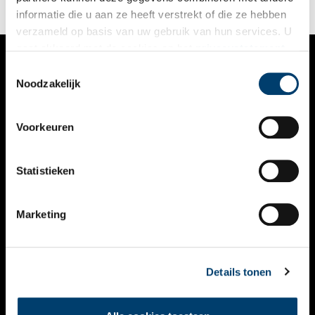
informatie die u aan ze heeft verstrekt of die ze hebben
verzameld op basis van uw gebruik van hun services. U
gaat akkoord met de cookies en het
privacystatement
als u onze website blijft gebruiken.
Toestemmingsselectie
VERHALEN
Noodzakelijk
NIEUWS
Voorkeuren
KALENDER
THEMA’S
Statistieken
ACTIVITEITEN
Marketing
VIDEO’S
OVER ONS
Details tonen
CONTACT