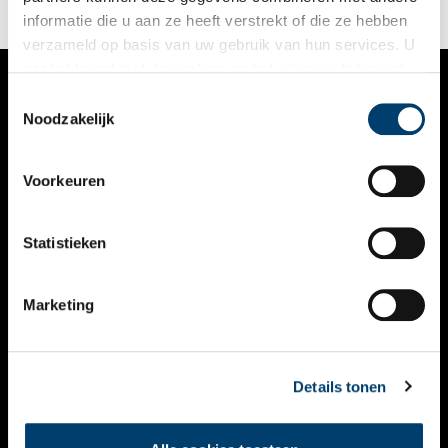
informatie die u aan ze heeft verstrekt of die ze hebben
verzameld op basis van uw gebruik van hun services. U
gaat akkoord met de cookies en het
privacystatement
als u onze website blijft gebruiken.
Toestemmingsselectie
VERHALEN
Noodzakelijk
NIEUWS
Voorkeuren
KALENDER
THEMA’S
Statistieken
ACTIVITEITEN
Marketing
VIDEO’S
OVER ONS
Details tonen
CONTACT