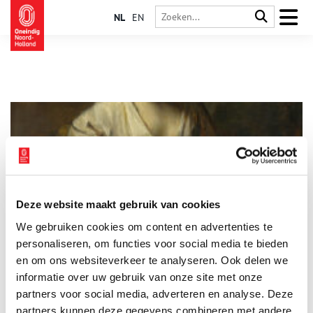
NL
EN
Deze website maakt gebruik van cookies
Hendrickje Stoffels
We gebruiken cookies om content en advertenties te
Hendrickje kwam als dienstbode in de huishouding van
Rembrandt van Rijn werken. Niet wetende dat ze een grote
personaliseren, om functies voor social media te bieden
invloed op het leven en zijn werk zou gaan hebben.
en om ons websiteverkeer te analyseren. Ook delen we
informatie over uw gebruik van onze site met onze
partners voor social media, adverteren en analyse. Deze
partners kunnen deze gegevens combineren met andere