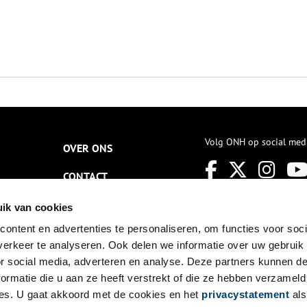
Volg ONH op social med
OVER ONS
CONTACT
NIEUWSBRIEF
ik van cookies
ontent en advertenties te personaliseren, om functies voor soci
DISCLAIMER
erkeer te analyseren. Ook delen we informatie over uw gebruik
PRIVACY
or social media, adverteren en analyse. Deze partners kunnen 
ormatie die u aan ze heeft verstrekt of die ze hebben verzameld
TOEGANKELIJKHEID
es. U gaat akkoord met de cookies en het
privacystatement
als