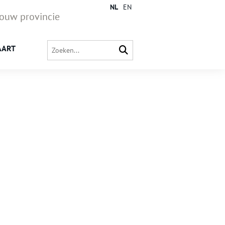
NL
EN
jouw provincie
AART