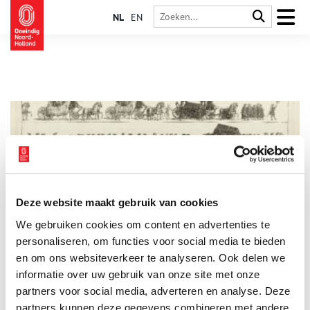
NL
EN
Deze website maakt gebruik van cookies
Stemmig in het zwart: Rouwkleding in Noord-Holland
We gebruiken cookies om content en advertenties te
Wanneer er iemand overlijdt, breekt voor de nabestaanden een
periode van rouw aan. Tegenwoordig neemt men vaak samen
personaliseren, om functies voor social media te bieden
afscheid van de overledene tijdens een uitvaart, maar is het
en om ons websiteverkeer te analyseren. Ook delen we
rouwproces daarna meestal een privéaangelegenheid. Vroeger
informatie over uw gebruik van onze site met onze
was dat anders en kon je vaak in één oogopslag zien dat
iemand ‘in de rouw’ was. Strenge etiquetteregels schreven tot
partners voor social media, adverteren en analyse. Deze
in de 20e eeuw voor dat men na een overlijden tijdelijk
partners kunnen deze gegevens combineren met andere