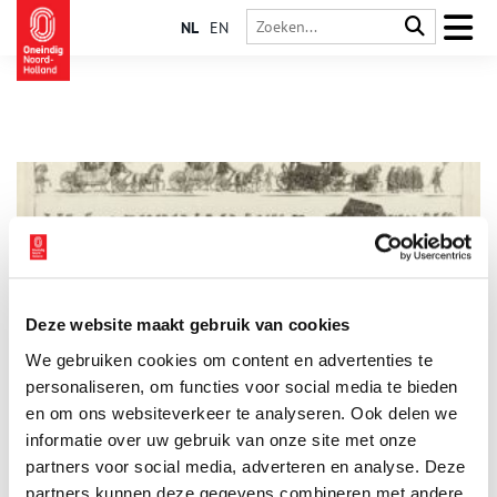
NL
EN
Deze website maakt gebruik van cookies
Stemmig in het zwart: Rouwkleding in Noord-Holland
We gebruiken cookies om content en advertenties te
Wanneer er iemand overlijdt, breekt voor de nabestaanden een
periode van rouw aan. Tegenwoordig neemt men vaak samen
personaliseren, om functies voor social media te bieden
afscheid van de overledene tijdens een uitvaart, maar is het
en om ons websiteverkeer te analyseren. Ook delen we
rouwproces daarna meestal een privéaangelegenheid. Vroeger
informatie over uw gebruik van onze site met onze
was dat anders en kon je vaak in één oogopslag zien dat
iemand ‘in de rouw’ was. Strenge etiquetteregels schreven tot
partners voor social media, adverteren en analyse. Deze
in de 20e eeuw voor dat men na een overlijden tijdelijk
partners kunnen deze gegevens combineren met andere