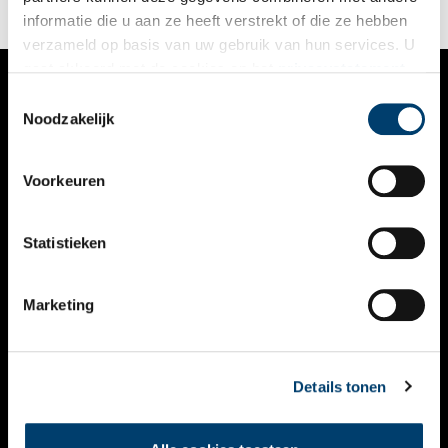
informatie die u aan ze heeft verstrekt of die ze hebben
verzameld op basis van uw gebruik van hun services. U
gaat akkoord met de cookies en het
privacystatement
als u onze website blijft gebruiken.
Toestemmingsselectie
VERHALEN
Noodzakelijk
NIEUWS
Voorkeuren
KALENDER
THEMA’S
Statistieken
ACTIVITEITEN
Marketing
VIDEO’S
OVER ONS
Details tonen
CONTACT