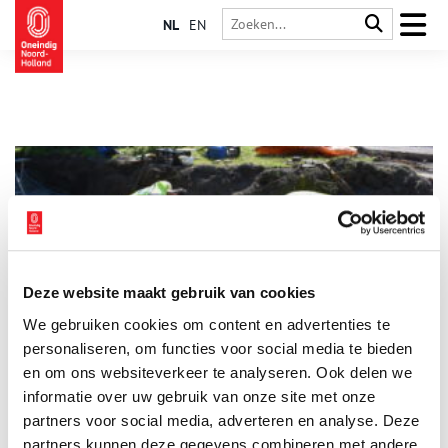
NL
EN
Deze website maakt gebruik van cookies
17e-eeuwse skeletten opgegraven in Zijdewind
We gebruiken cookies om content en advertenties te
Bij een rotonde in Zijdewind (NH) hebben archeologen
verschillende skeletten opgegraven. De skeletten zijn daar
personaliseren, om functies voor social media te bieden
vermoedelijk in de zeventiende eeuw begraven, toen de
en om ons websiteverkeer te analyseren. Ook delen we
Sijdenskerk er nog stond. Deze kerk is in 1850 buiten gebruik
informatie over uw gebruik van onze site met onze
2 min
geraakt en in 1970 gesloopt.
partners voor social media, adverteren en analyse. Deze
partners kunnen deze gegevens combineren met andere