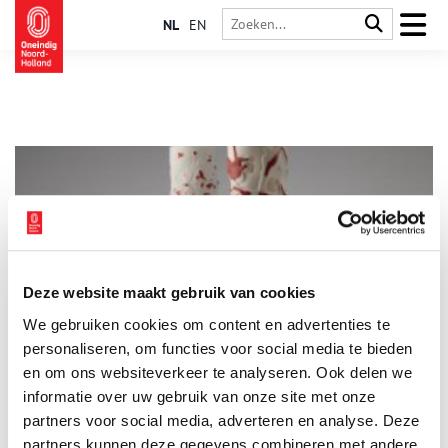
NL
EN
Deze website maakt gebruik van cookies
Expositie EverGlaze door Roos op ten Berg
We gebruiken cookies om content en advertenties te
Een vernieuwende porseleintentoonstelling opent deze maand
in Museum Weesp: EverGlaze. Het betekent het museale
personaliseren, om functies voor social media te bieden
debuut van de jonge en talentvolle maker Roos op ten Berg
en om ons websiteverkeer te analyseren. Ook delen we
(1999) en toont haar heel eigen en gedurfde bewerking van
informatie over uw gebruik van onze site met onze
2 min
het eeuwenoude kwetsbare materiaal porselein, namelijk met
een zandstraalmachine.
partners voor social media, adverteren en analyse. Deze
partners kunnen deze gegevens combineren met andere