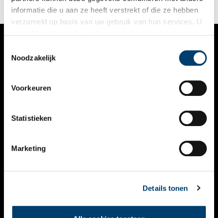
informatie die u aan ze heeft verstrekt of die ze hebben
verzameld op basis van uw gebruik van hun services. U
gaat akkoord met de cookies en het
privacystatement
als u onze website blijft gebruiken.
Toestemmingsselectie
VERHALEN
Noodzakelijk
NIEUWS
Voorkeuren
KALENDER
THEMA’S
Statistieken
ACTIVITEITEN
Marketing
VIDEO’S
OVER ONS
Details tonen
CONTACT