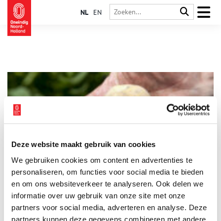
NL
EN
Deze website maakt gebruik van cookies
De Opperdoezer Ronde, het verhaal van een diepogige
We gebruiken cookies om content en advertenties te
knol
personaliseren, om functies voor social media te bieden
Van sterrenkoks tot de koninklijke familie, de Opperdoezer
Ronde vindt elk jaar weer gretig aftrek. Stichting Historisch
en om ons websiteverkeer te analyseren. Ook delen we
Opperdoes vertelt over deze internationaal beschermde
informatie over uw gebruik van onze site met onze
aardappel, die de trots van het kleine Noord-Hollandse dorp
partners voor social media, adverteren en analyse. Deze
Opperdoes is. En hoe je volgens de Opperdoezers zelf deze
aardappel het beste kan eten.
partners kunnen deze gegevens combineren met andere