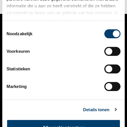
informatie die u aan ze heeft verstrekt of die ze hebben
verzameld op basis van uw gebruik van hun services. U
gaat akkoord met de cookies en het
privacystatement
als u onze website blijft gebruiken.
Toestemmingsselectie
VERHALEN
Noodzakelijk
NIEUWS
Voorkeuren
KALENDER
THEMA’S
Statistieken
ACTIVITEITEN
Marketing
VIDEO’S
OVER ONS
Details tonen
CONTACT