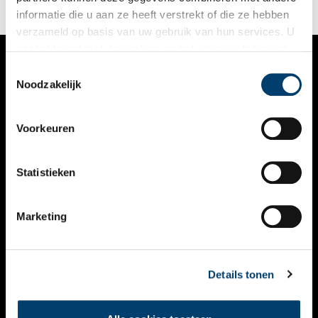
informatie die u aan ze heeft verstrekt of die ze hebben
verzameld op basis van uw gebruik van hun services. U
gaat akkoord met de cookies en het
privacystatement
als u onze website blijft gebruiken.
Toestemmingsselectie
VERHALEN
Noodzakelijk
NIEUWS
Voorkeuren
KALENDER
THEMA’S
Statistieken
ACTIVITEITEN
Marketing
VIDEO’S
OVER ONS
Details tonen
CONTACT