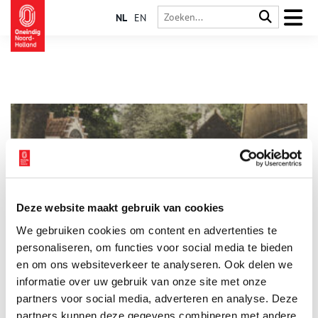
NL
EN
Deze website maakt gebruik van cookies
Wandeling door het dorp Bergen (NH)
We gebruiken cookies om content en advertenties te
Tijdens deze wandeling lopen we (in gedachten) door het
oude dorp van Bergen (NH). Onderweg passeren we oude
personaliseren, om functies voor social media te bieden
café’s, museum Het Sterkenhuis, een voormalig tramstation en
en om ons websiteverkeer te analyseren. Ook delen we
natuurlijk de Ruïnekerk. Loop je mee?
informatie over uw gebruik van onze site met onze
partners voor social media, adverteren en analyse. Deze
partners kunnen deze gegevens combineren met andere