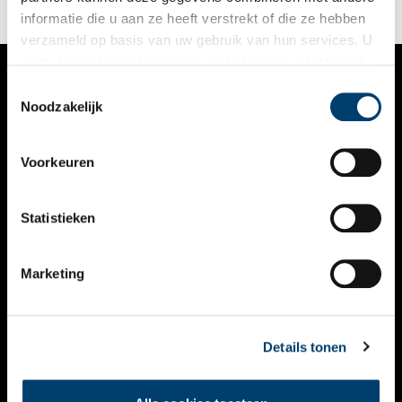
informatie die u aan ze heeft verstrekt of die ze hebben
verzameld op basis van uw gebruik van hun services. U
gaat akkoord met de cookies en het
privacystatement
als u onze website blijft gebruiken.
Toestemmingsselectie
VERHALEN
Noodzakelijk
NIEUWS
Voorkeuren
KALENDER
THEMA’S
Statistieken
ACTIVITEITEN
Marketing
VIDEO’S
OVER ONS
Details tonen
CONTACT