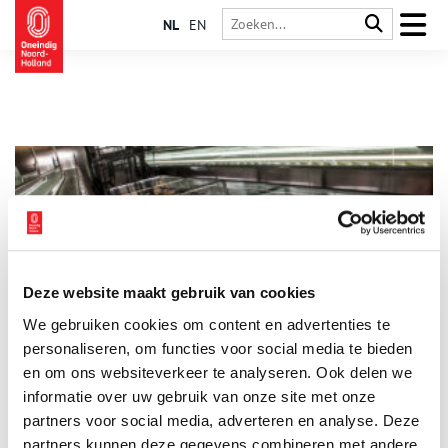
NL
EN
Deze website maakt gebruik van cookies
Station Rokin krijgt ‘archeologische waterval’
We gebruiken cookies om content en advertenties te
Als de Noordzuidlijn 22 juli 2018 gaat rijden, krijgt Amsterdam
er een gratis museum bij. Langs de roltrappen van station
personaliseren, om functies voor social media te bieden
Rokin worden in lange vitrines maar liefst 10.000 voorwerpen
en om ons websiteverkeer te analyseren. Ook delen we
getoond die tijdens de aanleg van de nieuwe metroverbinding
informatie over uw gebruik van onze site met onze
zijn opgegraven. Van eeuwenoude pijpen tot moderne
hasjpijpjes.
partners voor social media, adverteren en analyse. Deze
partners kunnen deze gegevens combineren met andere