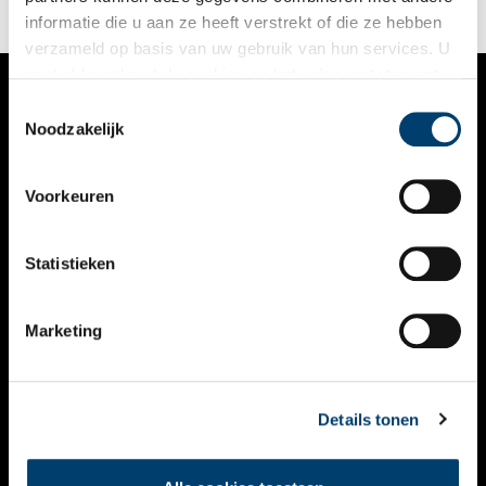
informatie die u aan ze heeft verstrekt of die ze hebben
verzameld op basis van uw gebruik van hun services. U
gaat akkoord met de cookies en het
privacystatement
als u onze website blijft gebruiken.
Toestemmingsselectie
VERHALEN
Noodzakelijk
NIEUWS
Voorkeuren
KALENDER
THEMA’S
Statistieken
ACTIVITEITEN
Marketing
VIDEO’S
OVER ONS
Details tonen
CONTACT